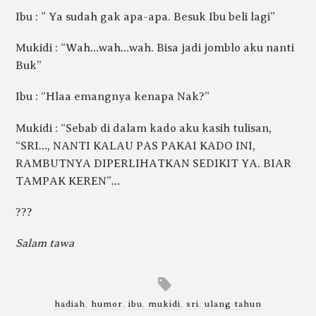
Ibu : ” Ya sudah gak apa-apa. Besuk Ibu beli lagi”
Mukidi : “Wah…wah…wah. Bisa jadi jomblo aku nanti
Buk”
Ibu : “Hlaa emangnya kenapa Nak?”
Mukidi : “Sebab di dalam kado aku kasih tulisan,
“SRI…, NANTI KALAU PAS PAKAI KADO INI,
RAMBUTNYA DIPERLIHATKAN SEDIKIT YA. BIAR
TAMPAK KEREN”…
???
Salam tawa
hadiah
,
humor
,
ibu
,
mukidi
,
sri
,
ulang tahun