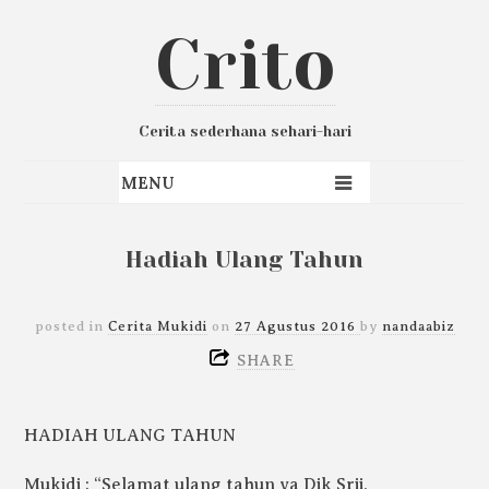
Crito
Cerita sederhana sehari-hari
Hadiah Ulang Tahun
posted in
Cerita Mukidi
on
27 Agustus 2016
by
nandaabiz
SHARE
HADIAH ULANG TAHUN
Mukidi : “Selamat ulang tahun ya Dik Srii,