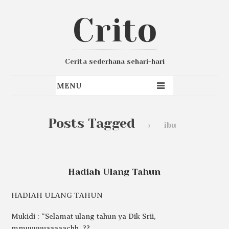
Crito
Cerita sederhana sehari-hari
Posts Tagged
→
ibu
Hadiah Ulang Tahun
HADIAH ULANG TAHUN
Mukidi : “Selamat ulang tahun ya Dik Srii,
mmuuuuuaaaaachh..??