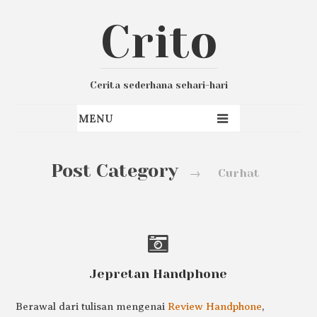
Crito
Cerita sederhana sehari-hari
Post Category
→
Curhat
Jepretan Handphone
Berawal dari tulisan mengenai
Review Handphone
,