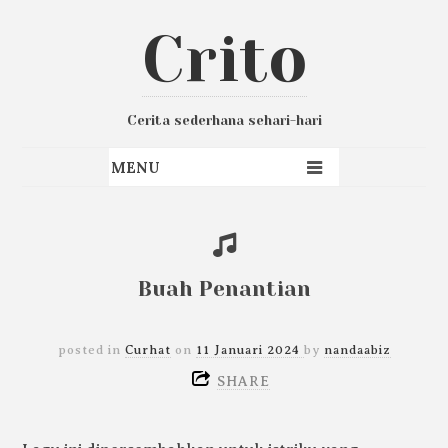
Crito
Cerita sederhana sehari-hari
Buah Penantian
posted in
Curhat
on
11 Januari 2024
by
nandaabiz
SHARE