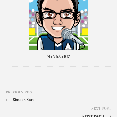
NANDAABIZ
PREVIOUS POST
←
Simbah Sare
NEXT POST
Ngger Bagus
→