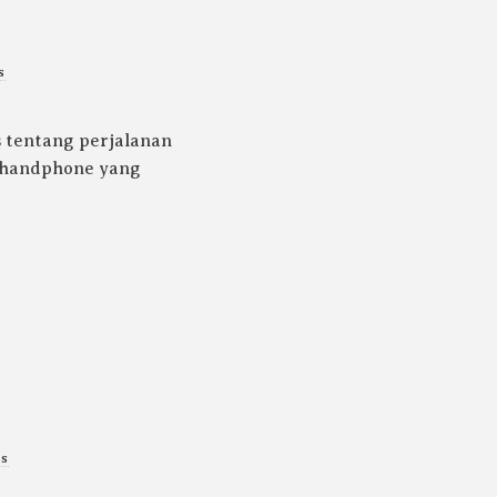
s
is tentang perjalanan
a handphone yang
s