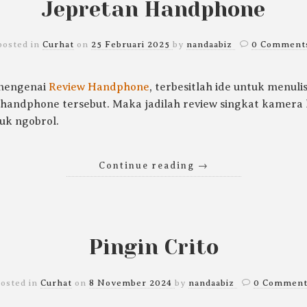
Jepretan Handphone
posted in
Curhat
on
25 Februari 2025
by
nandaabiz
0 Comment
 mengenai
Review Handphone
, terbesitlah ide untuk menul
-handphone tersebut. Maka jadilah review singkat kamer
uk ngobrol.
Continue reading
→
Pingin Crito
osted in
Curhat
on
8 November 2024
by
nandaabiz
0 Comment