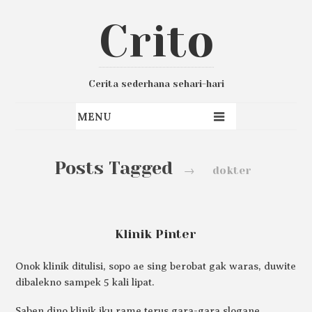
Crito
Cerita sederhana sehari-hari
Posts Tagged
→
dokter
Klinik Pinter
Onok klinik ditulisi, sopo ae sing berobat gak waras, duwite
dibalekno sampek 5 kali lipat.
Saben dino klinik iku rame terus gara-gara slogane