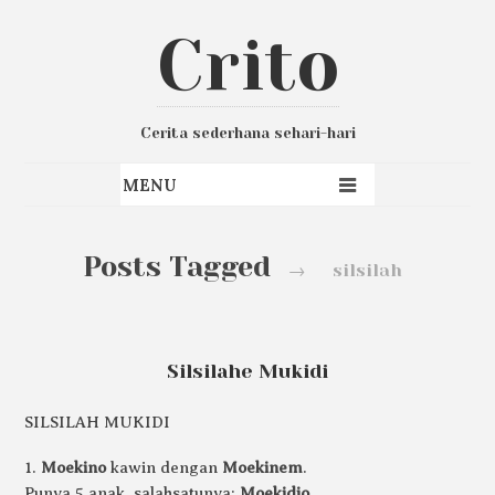
Crito
Cerita sederhana sehari-hari
Posts Tagged
→
silsilah
Silsilahe Mukidi
SILSILAH MUKIDI
1.
Moekino
kawin dengan
Moekinem
.
Punya 5 anak, salahsatunya:
Moekidjo
.