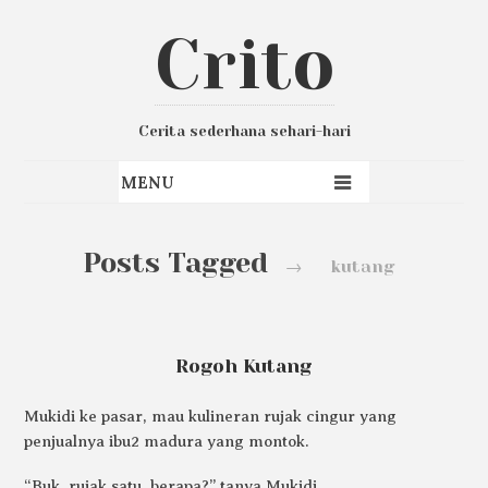
Crito
Cerita sederhana sehari-hari
Posts Tagged
→
kutang
Rogoh Kutang
Mukidi ke pasar, mau kulineran rujak cingur yang
penjualnya ibu2 madura yang montok.
“Buk, rujak satu, berapa?” tanya Mukidi.