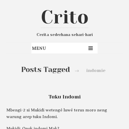
Crito
Cerita sederhana sehari-hari
Posts Tagged
→
indomie
Tuku Indomi
Mbengi-2 si Mukidi wetengé luwé terus moro neng
warung arep tuku Indomi.
Mukidi: Onok indomi Mak?